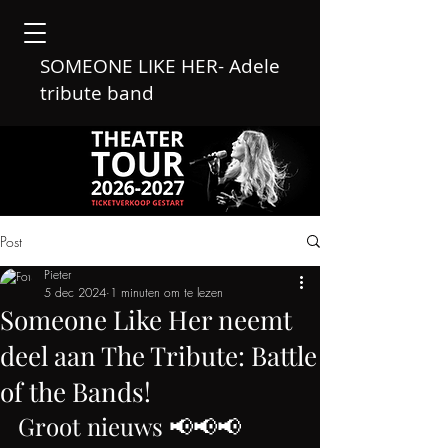
SOMEONE LIKE HER- Adele
tribute band
Post
Pieter
5 dec 2024
1 minuten om te lezen
Someone Like Her neemt
deel aan The Tribute: Battle
of the Bands!
Groot nieuws 📢📢📢