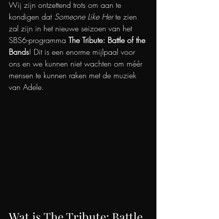
Wij zijn ontzettend trots om aan te 
kondigen dat 
Someone Like Her
 te zien 
zal zijn in het nieuwe seizoen van het 
SBS6-programma 
The Tribute: Battle of the 
Bands
! Dit is een enorme mijlpaal voor 
ons en we kunnen niet wachten om méér 
mensen te kunnen raken met de muziek 
van Adele.
Wat is The Tribute: Battle 