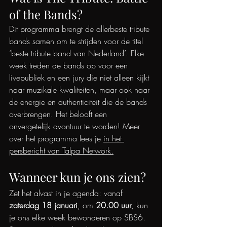
of the Bands?
Dit programma brengt de allerbeste tribute 
bands samen om te strijden voor de titel 
‘beste tribute band van Nederland’. Elke 
week treden de bands op voor een 
livepubliek en een jury die niet alleen kijkt 
naar muzikale kwaliteiten, maar ook naar 
de energie en authenticiteit die de bands 
overbrengen. Het belooft een 
onvergetelijk avontuur te worden! Meer 
over het pr
ogramma lees je 
in het 
persbericht van Talpa Network.
Wanneer kun je ons zien?
Zet het alvast in je agenda: vanaf 
zaterdag 18 januari
, om 
20.00 uur
, kun 
je ons elke week bewonderen op SBS6. 