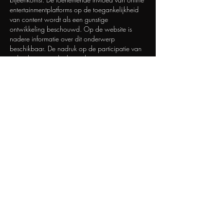
entertainmentplatforms op de toegankelijkheid 
van content wordt als een gunstige 
ontwikkeling beschouwd. Op de website is 
nadere informatie over dit onderwerp 
beschikbaar. De nadruk op de participatie van 
gebruikers versterkt de analyse.