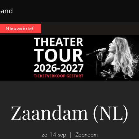
band
Nieuwsbrief
Zaandam (NL)
za 14 sep
  |  
Zaandam