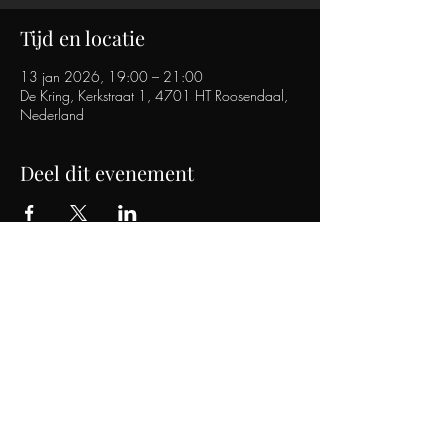
Tijd en locatie
13 jan 2026, 19:00 – 21:00
De Kring, Kerkstraat 1, 4701 HT Roosendaal,
Nederland
Deel dit evenement
SOMEONE LIKE HER
TRIBUTE BAND
info@someonelikeher.be