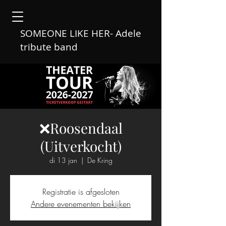
SOMEONE LIKE HER- Adele
tribute band
❌Roosendaal
(Uitverkocht)
di 13 jan
  |  
De Kring
Registratie is afgesloten
Andere evenementen bekijken