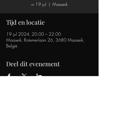
vr 19 jul
  |  
Maaseik
Tijd en locatie
19 jul 2024, 20:00 – 22:00
Maaseik, Rotemerlaan 26, 3680 Maaseik,
België
Deel dit evenement
SOMEONE LIKE HER
TRIBUTE BAND
info@someonelikeher.be