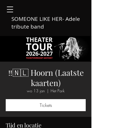
SOMEONE LIKE HER- Adele
tribute band
‼️🇳🇱 Hoorn (Laatste
kaarten)
wo 13 jan
  |  
Het Park
Tickets
Tijd en locatie