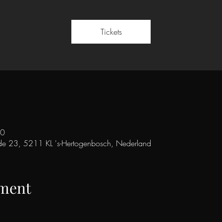
Tickets
30
de 23, 5211 KL 's-Hertogenbosch, Nederland
ement