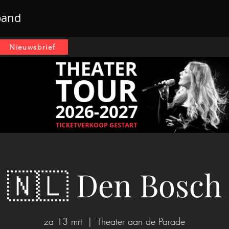
band
Nieuwsbrief
🇳🇱 Den Bosch
za 13 mrt
  |  
Theater aan de Parade