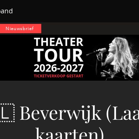
band
Nieuwsbrief
🇱 Beverwijk (La
kaarten)